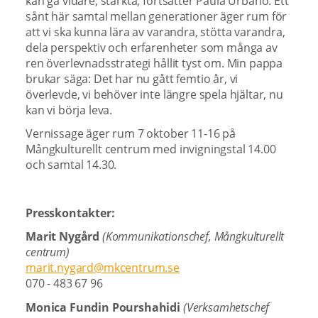
kan gå vidare, stärkta, fortsätter Paula Urbano. Ett
sånt här samtal mellan generationer äger rum för
att vi ska kunna lära av varandra, stötta varandra,
dela perspektiv och erfarenheter som många av
ren överlevnadsstrategi hållit tyst om. Min pappa
brukar säga: Det har nu gått femtio år, vi
överlevde, vi behöver inte längre spela hjältar, nu
kan vi börja leva.
Vernissage äger rum 7 oktober 11-16 på
Mångkulturellt centrum med invigningstal 14.00
och samtal 14.30.
Presskontakter:
Marit Nygård
(Kommunikationschef, Mångkulturellt
centrum)
marit.nygard@mkcentrum.se
070 - 483 67 96
Monica Fundin Pourshahidi
(Verksamhetschef