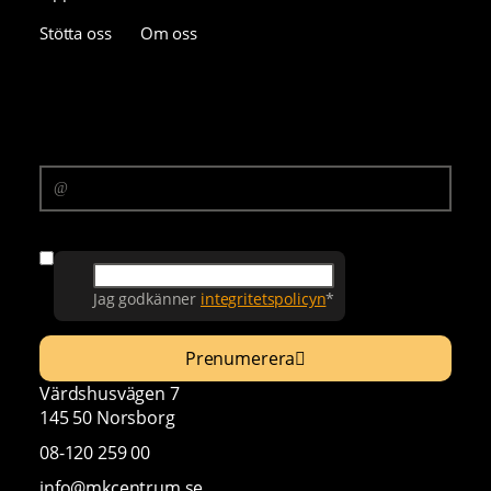
Stötta oss
Om oss
Prenumerera på vårt nyhetsbrev
E-postadress
Samtycke
Jag godkänner
integritetspolicyn
*
Prenumerera
Värdshusvägen 7
145 50 Norsborg
08-120 259 00
info@mkcentrum.se