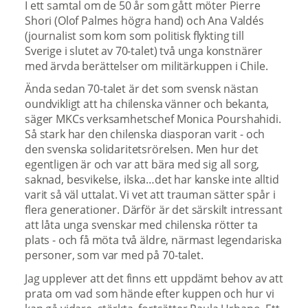
I ett samtal om de 50 år som gått möter Pierre
Shori (Olof Palmes högra hand) och Ana Valdés
(journalist som kom som politisk flykting till
Sverige i slutet av 70-talet) två unga konstnärer
med ärvda berättelser om militärkuppen i Chile.
Ända sedan 70-talet är det som svensk nästan
oundvikligt att ha chilenska vänner och bekanta,
säger MKCs verksamhetschef Monica Pourshahidi.
Så stark har den chilenska diasporan varit - och
den svenska solidaritetsrörelsen. Men hur det
egentligen är och var att bära med sig all sorg,
saknad, besvikelse, ilska…det har kanske inte alltid
varit så väl uttalat. Vi vet att trauman sätter spår i
flera generationer. Därför är det särskilt intressant
att låta unga svenskar med chilenska rötter ta
plats - och få möta två äldre, närmast legendariska
personer, som var med på 70-talet.
Jag upplever att det finns ett uppdämt behov av att
prata om vad som hände efter kuppen och hur vi