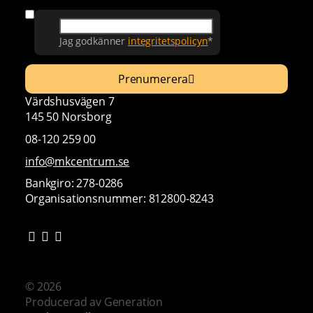
Jag godkänner
integritetspolicyn
*
Prenumerera
Värdshusvägen 7
145 50 Norsborg
08-120 259 00
info@mkcentrum.se
Bankgiro: 278-0286
Organisationsnummer: 812800-8243
© 2026
Producerad av
Generation