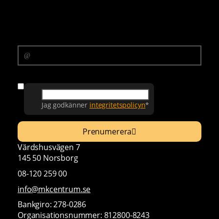
Prenumerera på vårt nyhetsbrev
E-postadress
Samtycke
Jag godkänner
integritetspolicyn
*
Prenumerera
Värdshusvägen 7
145 50 Norsborg
08-120 259 00
info@mkcentrum.se
Bankgiro: 278-0286
Organisationsnummer: 812800-8243