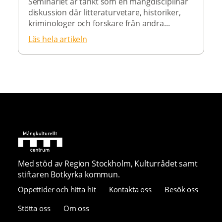
Seminariet är tänkt som en mångdisciplinär
diskussion där litteraturvetare, historiker,
kriminologer och forskare från andra...
Läs hela artikeln
Med stöd av Region Stockholm, Kulturrådet samt
stiftaren Botkyrka kommun.
Öppettider och hitta hit
Kontakta oss
Besök oss
Stötta oss
Om oss