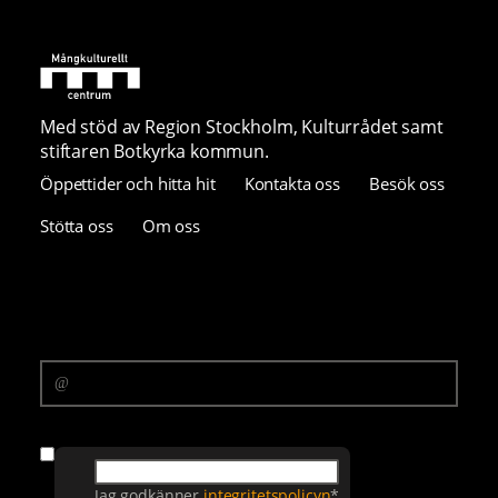
Med stöd av Region Stockholm, Kulturrådet samt
stiftaren Botkyrka kommun.
Öppettider och hitta hit
Kontakta oss
Besök oss
Stötta oss
Om oss
Prenumerera på vårt nyhetsbrev
E-postadress
Samtycke
Jag godkänner
integritetspolicyn
*