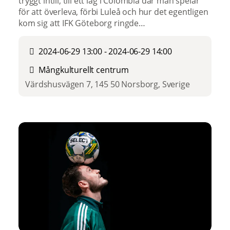
tryggt intill, till ett lag i Colombia där man spelar
för att överleva, förbi Luleå och hur det egentligen
kom sig att IFK Göteborg ringde…
2024-06-29 13:00 - 2024-06-29 14:00
Mångkulturellt centrum
Värdshusvägen 7, 145 50 Norsborg, Sverige