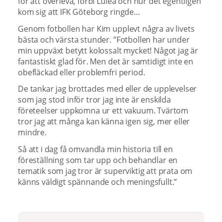
för att överleva, förbi Luleå och hur det egentligen
kom sig att IFK Göteborg ringde…
Genom fotbollen har Kim upplevt några av livets
bästa och värsta stunder. ”Fotbollen har under
min uppväxt betytt kolossalt mycket! Något jag är
fantastiskt glad för. Men det är samtidigt inte en
obefläckad eller problemfri period.
De tankar jag brottades med eller de upplevelser
som jag stod inför tror jag inte är enskilda
företeelser uppkomna ur ett vakuum. Tvärtom
tror jag att många kan känna igen sig, mer eller
mindre.
Så att i dag få omvandla min historia till en
föreställning som tar upp och behandlar en
tematik som jag tror är superviktig att prata om
känns väldigt spännande och meningsfullt.”