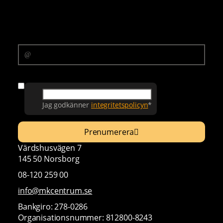
Prenumerera på vårt nyhetsbrev
E-postadress
Samtycke
Jag godkänner
integritetspolicyn
*
Prenumerera
Värdshusvägen 7
145 50 Norsborg
08-120 259 00
info@mkcentrum.se
Bankgiro: 278-0286
Organisationsnummer: 812800-8243