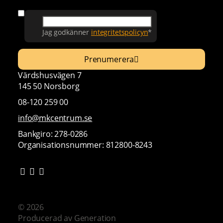
Samtycke
Jag godkänner
integritetspolicyn
*
Prenumerera
Värdshusvägen 7
145 50 Norsborg
08-120 259 00
info@mkcentrum.se
Bankgiro: 278-0286
Organisationsnummer: 812800-8243
© 2026
Producerad av
Generation