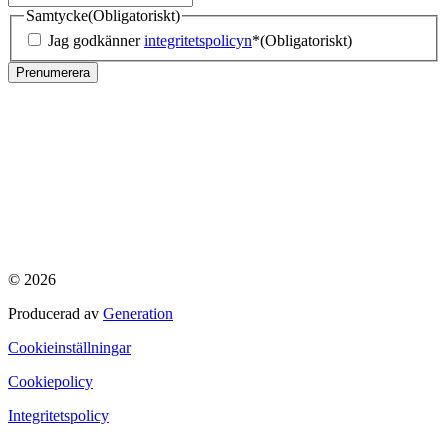
Samtycke
(Obligatoriskt)
Jag godkänner
integritetspolicyn
*
(Obligatoriskt)
Prenumerera
Värdshusvägen 7
145 50 Norsborg
08-120 259 00
info@mkcentrum.se
Bankgiro: 278-0286
Organisationsnummer: 812800-8243
© 2026
Producerad av
Generation
Cookieinställningar
Cookiepolicy
Integritetspolicy