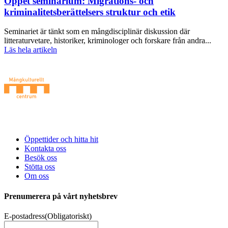
Öppet seminarium: Migrations- och
kriminalitetsberättelsers struktur och etik
Seminariet är tänkt som en mångdisciplinär diskussion där
litteraturvetare, historiker, kriminologer och forskare från andra...
Läs hela artikeln
Med stöd av Region Stockholm, Kulturrådet samt stiftaren Botkyrka
kommun.
Öppettider och hitta hit
Kontakta oss
Besök oss
Stötta oss
Om oss
Prenumerera på vårt nyhetsbrev
E-postadress
(Obligatoriskt)