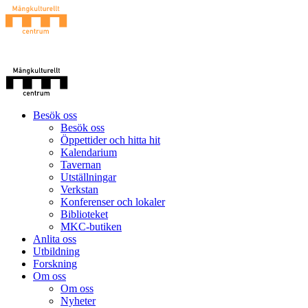
Besök oss
Besök oss
Öppettider och hitta hit
Kalendarium
Tavernan
Utställningar
Verkstan
Konferenser och lokaler
Biblioteket
MKC-butiken
Anlita oss
Utbildning
Forskning
Om oss
Om oss
Nyheter