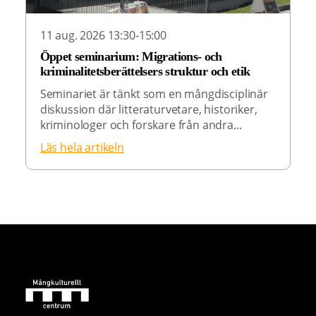
11 aug. 2026 13:30-15:00
Öppet seminarium: Migrations- och
kriminalitetsberättelsers struktur och etik
Seminariet är tänkt som en mångdisciplinär
diskussion där litteraturvetare, historiker,
kriminologer och forskare från andra...
Läs hela artikeln