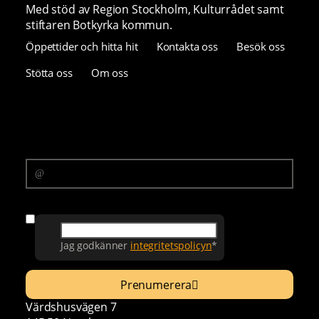
Med stöd av Region Stockholm, Kulturrådet samt
stiftaren Botkyrka kommun.
Öppettider och hitta hit
Kontakta oss
Besök oss
Stötta oss
Om oss
Prenumerera på vårt nyhetsbrev
E-postadress
Samtycke
Jag godkänner
integritetspolicyn
*
Prenumerera
Värdshusvägen 7