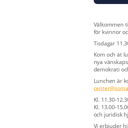
Välkommen til
för kvinnor o
Tisdagar 11.3
Kom och ät lu
nya vänskapsb
demokrati och
Lunchen är ko
center@soma
Kl. 11.30-12
Kl. 13.00-15.
och juridisk hj
Vi erbjuder hj