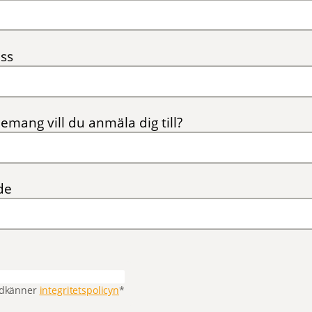
ss
emang vill du anmäla dig till?
de
odkänner
integritetspolicyn
*