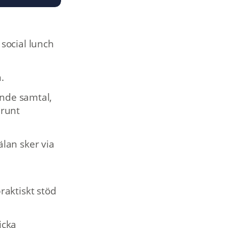
social lunch
.
ande samtal,
 runt
lan sker via
raktiskt stöd
icka