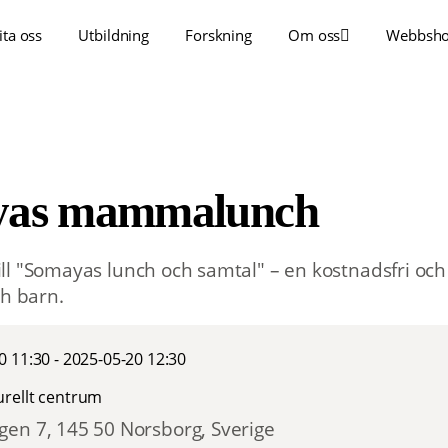
ita oss
Utbildning
Forskning
Om oss
Webbsh
yas mammalunch
l "Somayas lunch och samtal" – en kostnadsfri och 
ch barn.
0 11:30 - 2025-05-20 12:30
rellt centrum
en 7, 145 50 Norsborg, Sverige