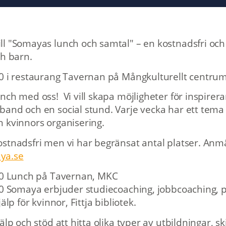
l "Somayas lunch och samtal" – en kostnadsfri och 
ch barn.
0 i restaurang Tavernan på Mångkulturellt centrum
nch med oss! Vi vill skapa möjligheter för inspirer
and och en social stund. Varje vecka har ett tema
 kvinnors organisering.
stnadsfri men vi har begränsat antal platser. Anmä
ya.se
.30 Lunch på Tavernan, MKC
00 Somaya erbjuder studiecoaching, jobbcoaching, p
älp för kvinnor, Fittja bibliotek.
älp och stöd att hitta olika typer av utbildningar, sk