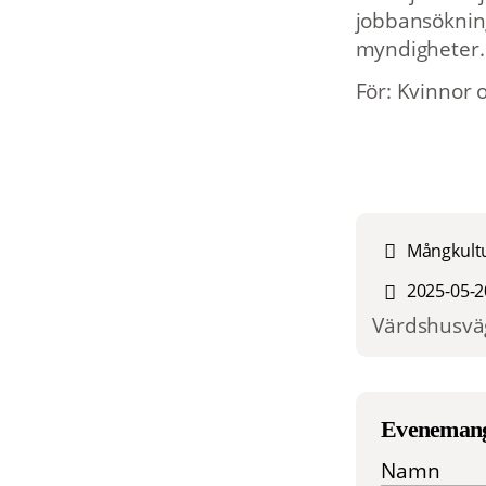
jobbansökning
myndigheter.
För: Kvinnor 
Mångkultu
2025-05-2
Värdshusväg
Eveneman
Namn