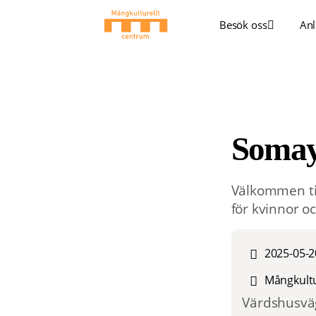
Besök oss
Anl
Soma
Välkommen til
för kvinnor o
2025-05-2
Mångkultu
Värdshusväg