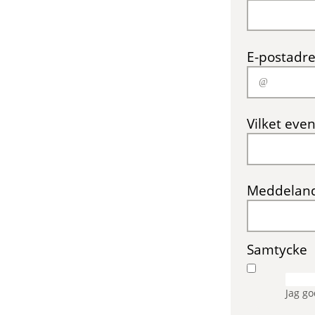
E-postadre
Vilket even
Meddelan
Samtycke
Jag g