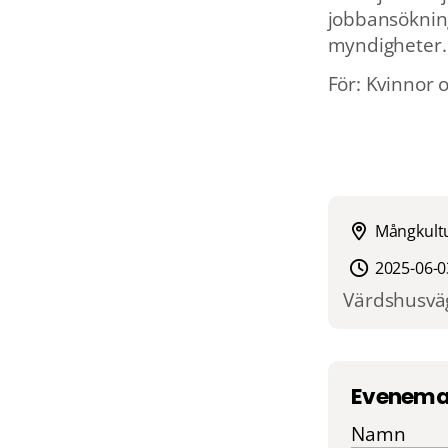
jobbansökning
myndigheter.
För: Kvinnor 
Mångkultu
2025-06-0
Värdshusväg
Evenema
Namn