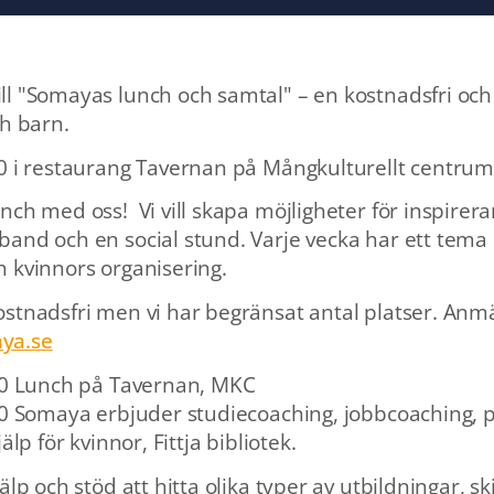
l "Somayas lunch och samtal" – en kostnadsfri och 
ch barn.
0 i restaurang Tavernan på Mångkulturellt centrum
nch med oss! Vi vill skapa möjligheter för inspirer
and och en social stund. Varje vecka har ett tema
 kvinnors organisering.
stnadsfri men vi har begränsat antal platser. Anmä
ya.se
30 Lunch på Tavernan, MKC
00 Somaya erbjuder studiecoaching, jobbcoaching, p
älp för kvinnor, Fittja bibliotek.
älp och stöd att hitta olika typer av utbildningar, sk