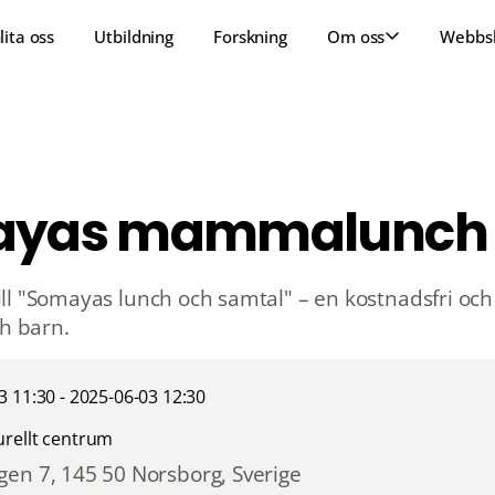
lita oss
Utbildning
Forskning
Om oss
Webbs
ayas mammalunch
l "Somayas lunch och samtal" – en kostnadsfri och 
ch barn.
3 11:30 - 2025-06-03 12:30
rellt centrum
en 7, 145 50 Norsborg, Sverige