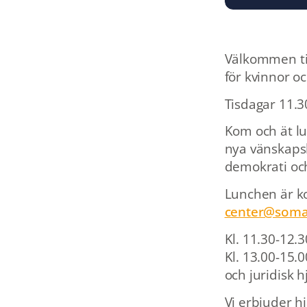
Välkommen til
för kvinnor o
Tisdagar 11.3
Kom och ät lu
nya vänskapsb
demokrati och
Lunchen är ko
center@soma
Kl. 11.30-12.
Kl. 13.00-15.
och juridisk hj
Vi erbjuder hj