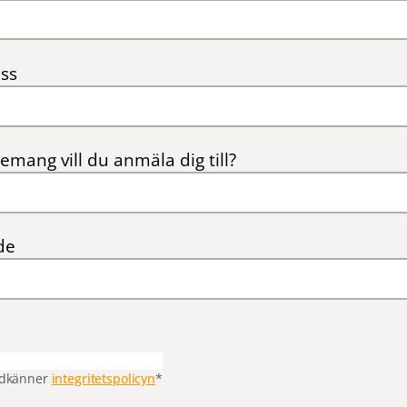
ss
emang vill du anmäla dig till?
de
odkänner
integritetspolicyn
*