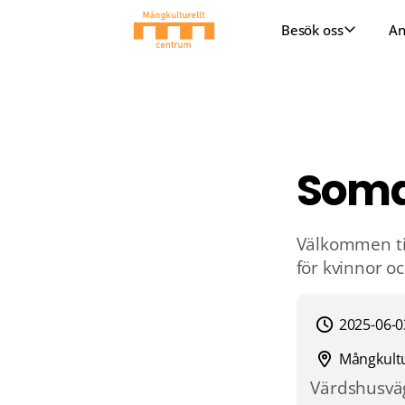
Besök oss
An
Som
Välkommen til
för kvinnor o
2025-06-0
Mångkultu
Värdshusväg