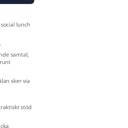
social lunch
.
ande samtal,
 runt
lan sker via
raktiskt stöd
icka