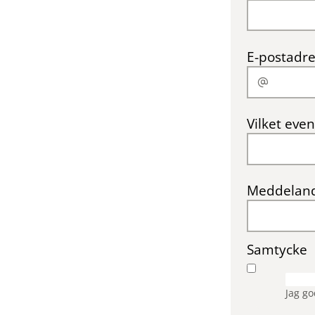
E-postadre
Vilket even
Meddelan
Samtycke
Jag g