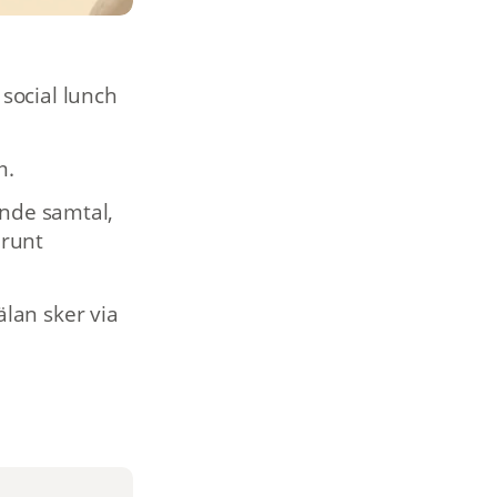
social lunch
m.
ande samtal,
 runt
lan sker via