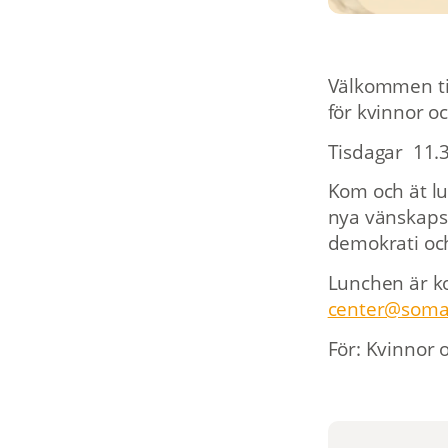
Välkommen til
för kvinnor o
Tisdagar 11.3
Kom och ät lu
nya vänskapsb
demokrati och
Lunchen är ko
center@soma
För: Kvinnor 