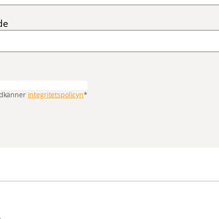
de
odkänner
integritetspolicyn
*