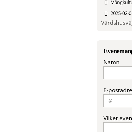
Mångkultu
2025-02-0
Värdshusväg
Eveneman
Namn
E-postadre
Vilket even