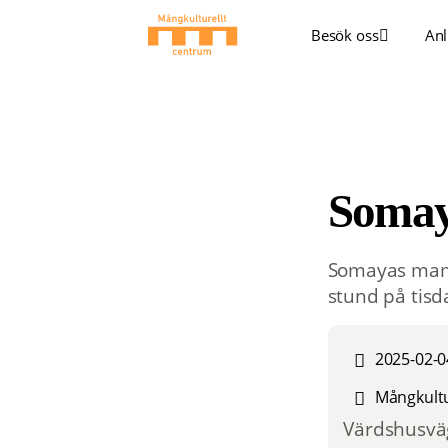
Besök oss
Anl
Soma
Somayas mamm
stund på tis
2025-02-0
Mångkultu
Värdshusväg