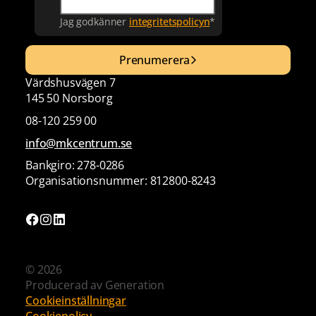
Jag godkänner
integritetspolicyn
*
Prenumerera
Värdshusvägen 7
145 50 Norsborg
08-120 259 00
info@mkcentrum.se
Bankgiro: 278-0286
Organisationsnummer: 812800-8243
© 2026
Producerad av
Generation
Cookieinställningar
Cookiepolicy