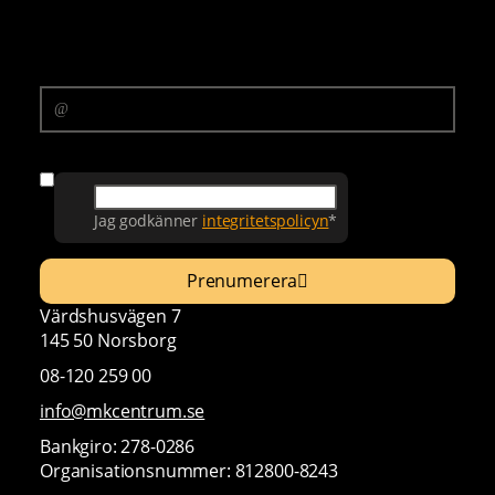
Prenumerera på vårt nyhetsbrev
E-postadress
Samtycke
Jag godkänner
integritetspolicyn
*
Prenumerera
Värdshusvägen 7
145 50 Norsborg
08-120 259 00
info@mkcentrum.se
Bankgiro: 278-0286
Organisationsnummer: 812800-8243