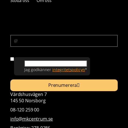
Stötta oss
Om oss
Prenumerera på vårt nyhetsbrev
E-postadress
Samtycke
Jag godkänner
integritetspolicyn
*
Prenumerera
Värdshusvägen 7
145 50 Norsborg
08-120 259 00
info@mkcentrum.se
Bankgiro: 278-0286