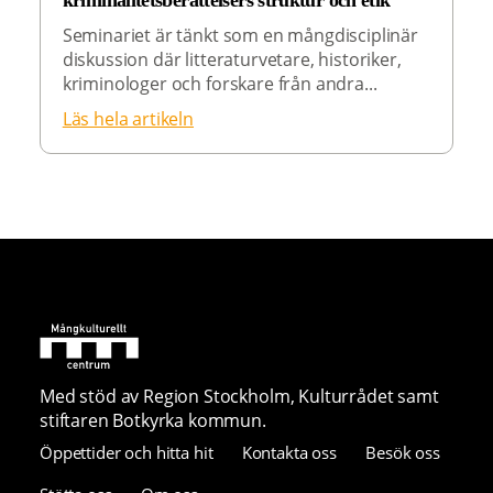
kriminalitetsberättelsers struktur och etik
Seminariet är tänkt som en mångdisciplinär
diskussion där litteraturvetare, historiker,
kriminologer och forskare från andra...
Läs hela artikeln
Med stöd av Region Stockholm, Kulturrådet samt
stiftaren Botkyrka kommun.
Öppettider och hitta hit
Kontakta oss
Besök oss