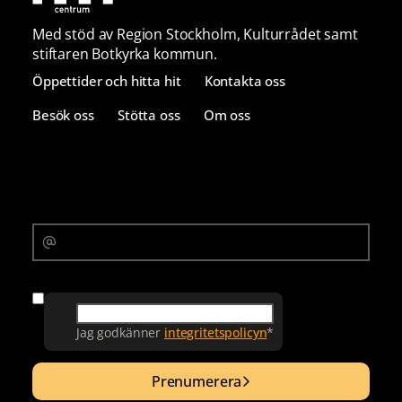
Med stöd av Region Stockholm, Kulturrådet samt
stiftaren Botkyrka kommun.
Öppettider och hitta hit
Kontakta oss
Besök oss
Stötta oss
Om oss
Prenumerera på vårt nyhetsbrev
E-postadress
Samtycke
Jag godkänner
integritetspolicyn
*
Prenumerera