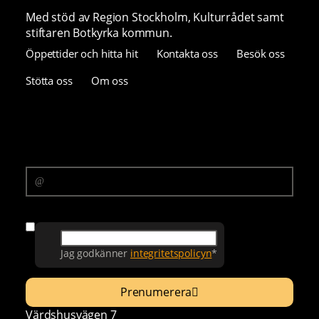
Med stöd av Region Stockholm, Kulturrådet samt
stiftaren Botkyrka kommun.
Öppettider och hitta hit
Kontakta oss
Besök oss
Stötta oss
Om oss
Prenumerera på vårt nyhetsbrev
E-postadress
Samtycke
Jag godkänner
integritetspolicyn
*
Prenumerera
Värdshusvägen 7