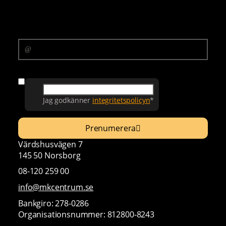
Prenumerera på vårt nyhetsbrev
E-postadress
Samtycke
Jag godkänner
integritetspolicyn
*
Prenumerera
Värdshusvägen 7
145 50 Norsborg
08-120 259 00
info@mkcentrum.se
Bankgiro: 278-0286
Organisationsnummer: 812800-8243