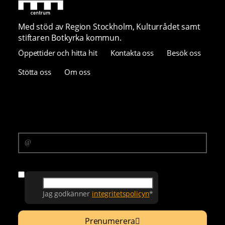
Med stöd av Region Stockholm, Kulturrådet samt
stiftaren Botkyrka kommun.
Öppettider och hitta hit
Kontakta oss
Besök oss
Stötta oss
Om oss
Prenumerera på vårt nyhetsbrev
E-postadress
Samtycke
Jag godkänner
integritetspolicyn
*
Prenumerera